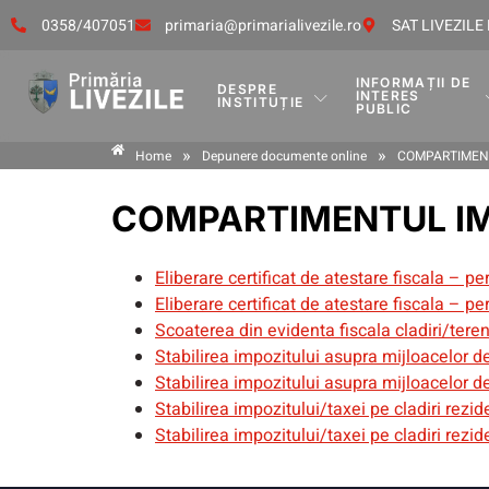
0358/407051
primaria@primarialivezile.ro
SAT LIVEZILE 
INFORMAȚII DE
DESPRE
INTERES
INSTITUȚIE
PUBLIC
»
»
Home
Depunere documente online
COMPARTIMENT
COMPARTIMENTUL IM
Eliberare certificat de atestare fiscala – pe
Eliberare certificat de atestare fiscala – pe
Scoaterea din evidenta fiscala cladiri/tere
Stabilirea impozitului asupra mijloacelor d
Stabilirea impozitului asupra mijloacelor d
Stabilirea impozitului/taxei pe cladiri rezi
Stabilirea impozitului/taxei pe cladiri rezi