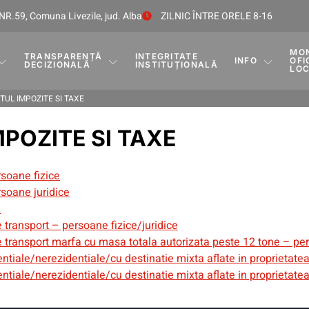
NR.59, Comuna Livezile, jud. Alba
ZILNIC ÎNTRE ORELE 8-16
MO
TRANSPARENȚĂ
INTEGRITATE
INFO
OFI
DECIZIONALĂ
INSTITUȚIONALĂ
LO
UL IMPOZITE SI TAXE
POZITE SI TAXE
rsoane fizice
rsoane juridice
n
e transport – persoane fizice/juridice
e transport marfa cu masa totala autorizata peste 12 tone – per
dentiale/nerezidentiale/cu destinatie mixta aflate in proprietate
dentiale/nerezidentiale/cu destinatie mixta aflate in proprietate