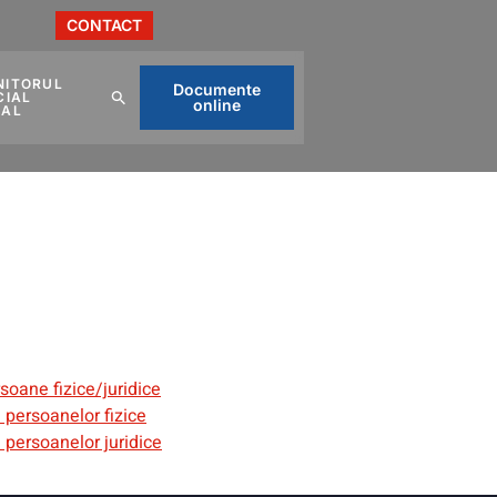
CONTACT
NITORUL
Documente
CIAL
online
CAL
soane fizice/juridice
a persoanelor fizice
a persoanelor juridice