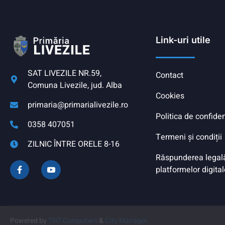
Link-uri utile
SAT LIVEZILE NR.59,
Contact
Comuna Livezile, jud. Alba
Cookies
primaria@primarialivezile.ro
Politica de confiden
0358 407051
Termeni și condiții
ZILNIC ÎNTRE ORELE 8-16
Răspunderea legală 
platformelor digital
Powered by
TNT Computers
&
City Manager