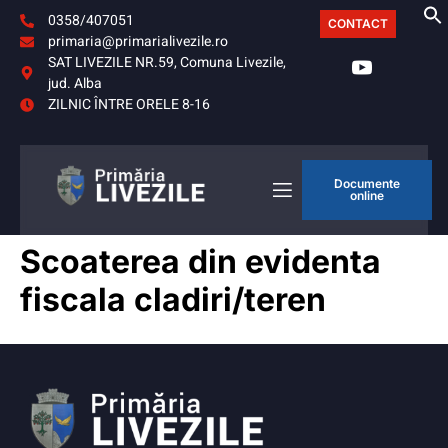
0358/407051
CONTACT
primaria@primarialivezile.ro
SAT LIVEZILE NR.59, Comuna Livezile,
jud. Alba
ZILNIC ÎNTRE ORELE 8-16
Documente
online
Scoaterea din evidenta
fiscala cladiri/teren