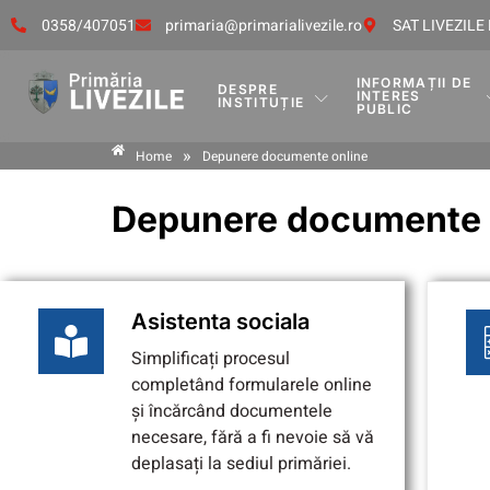
0358/407051
primaria@primarialivezile.ro
SAT LIVEZILE 
INFORMAȚII DE
DESPRE
INTERES
INSTITUȚIE
PUBLIC
»
Home
Depunere documente online
Depunere documente 
Asistenta sociala
Simplificați procesul
completând formularele online
și încărcând documentele
necesare, fără a fi nevoie să vă
deplasați la sediul primăriei.