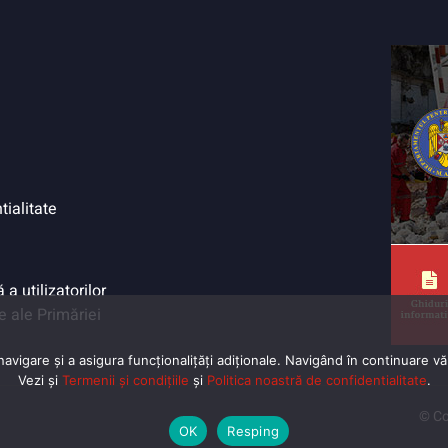
tialitate
a utilizatorilor
e ale Primăriei
vigare și a asigura funcționalițăți adiționale. Navigând în continuare vă 
Vezi și
Termenii și condițiile
și
Politica noastră de confidentialitate
.
© Co
OK
Resping