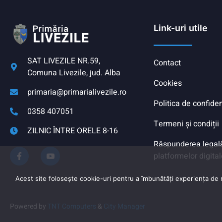
Link-uri utile
SAT LIVEZILE NR.59,
Contact
Comuna Livezile, jud. Alba
Cookies
primaria@primarialivezile.ro
Politica de confiden
0358 407051
Termeni și condiții
ZILNIC ÎNTRE ORELE 8-16
Răspunderea legală 
platformelor digital
Acest site folosește cookie-uri pentru a îmbunătăți experiența de na
Powered by
TNT Computers
&
City Manager