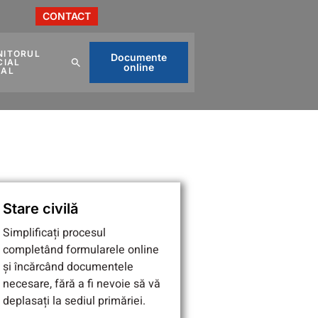
CONTACT
NITORUL
Documente
CIAL
online
CAL
Stare civilă
Simplificați procesul
completând formularele online
și încărcând documentele
necesare, fără a fi nevoie să vă
deplasați la sediul primăriei.