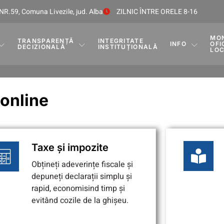
NR.59, Comuna Livezile, jud. Alba
ZILNIC ÎNTRE ORELE 8-16
MO
TRANSPARENȚĂ
INTEGRITATE
INFO
OFI
DECIZIONALĂ
INSTITUȚIONALĂ
LO
online
Taxe și impozite
Obțineți adeverințe fiscale și
depuneți declarații simplu și
rapid, economisind timp și
evitând cozile de la ghișeu.