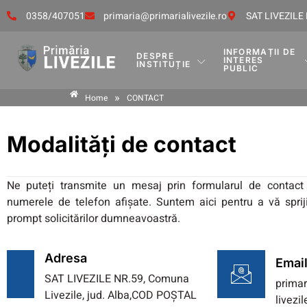
0358/407051
primaria@primarialivezile.ro
SAT LIVEZILE 
INFORMAȚII DE
DESPRE
INTERES
INSTITUȚIE
PUBLIC
»
Home
CONTACT
Modalități de contact
Ne puteți transmite un mesaj prin formularul de contact
numerele de telefon afișate. Suntem aici pentru a vă sprij
prompt solicitărilor dumneavoastră.
Adresa
Emai
SAT LIVEZILE NR.59, Comuna
primar
Livezile, jud. Alba,COD POȘTAL
livezi