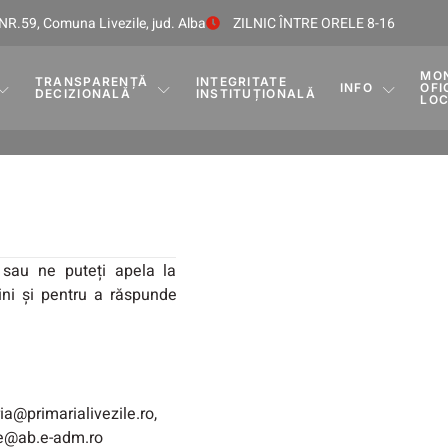
NR.59, Comuna Livezile, jud. Alba
ZILNIC ÎNTRE ORELE 8-16
MO
TRANSPARENȚĂ
INTEGRITATE
INFO
OFI
DECIZIONALĂ
INSTITUȚIONALĂ
LO
 sau ne puteți apela la
ini și pentru a răspunde
l
ia@primarialivezile.ro,
le@ab.e-adm.ro