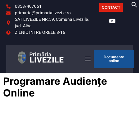
0358/407051
CONTACT
primaria@primarialivezile.ro
SAT LIVEZILE NR.59, Comuna Livezile,
jud. Alba
ZILNIC ÎNTRE ORELE 8-16
Documente
online
Programare Audiențe
Online