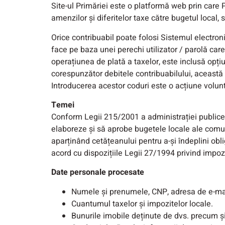
Site-ul Primăriei este o platformă web prin care Pr
amenzilor și diferitelor taxe către bugetul local,
Orice contribuabil poate folosi Sistemul electroni
face pe baza unei perechi utilizator / parolă care
operațiunea de plată a taxelor, este inclusă opți
corespunzător debitele contribuabilului, această 
Introducerea acestor coduri este o acțiune voluntar
Temei
Conform Legii 215/2001 a administrației publice lo
elaboreze şi să aprobe bugetele locale ale comunel
aparținând cetățeanului pentru a-și îndeplini oblig
acord cu dispozițiile Legii 27/1994 privind impozi
Date personale procesate
Numele și prenumele, CNP, adresa de e-mai
Cuantumul taxelor și impozitelor locale.
Bunurile imobile deținute de dvs. precum ș