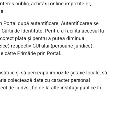
nteres public, achitării online impozitelor,
ne.
în Portal după autentificare. Autentificarea se
ărții de Identitate. Pentru a facilita accesul la
 corect plata și pentru a putea diminua
ice) respectiv CUI-ului (persoane juridice).
e către Primărie prin Portal.
stituie şi să perceapă impozite şi taxe locale, să
imăria colectează date cu caracter personal
 de la dvs., fie de la alte instituții publice în