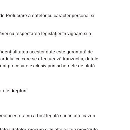
de Prelucrare a datelor cu caracter personal și
iei cu respectarea legislației în vigoare și a
fidențialitatea acestor date este garantată de
cardului cu care se efectuează tranzacția, datele
 sunt procesate exclusiv prin schemele de plată
rele drepturi:
area acestora nu a fost legală sau în alte cazuri
titatea datelor, precum și în alte cazuri prevăzute