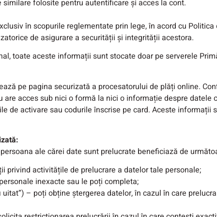
 similare folosite pentru autentificare și acces la cont.
lusiv în scopurile reglementate prin lege, în acord cu Politica 
torice de asigurare a securității și integrității acestora.
al, toate aceste informații sunt stocate doar pe serverele Primăr
ează pe pagina securizată a procesatorului de plăți online. Con
u are acces sub nici o formă la nici o informație despre datele 
rile de activare sau codurile înscrise pe card. Aceste informații
izată:
ei persoana ale cărei date sunt prelucrate beneficiază de următoa
ii privind activitățile de prelucrare a datelor tale personale;
le personale inexacte sau le poți completa;
i uitat”) – poți obține ștergerea datelor, în cazul în care prelucr
 solicita restricționarea prelucrării în cazul în care contești exac