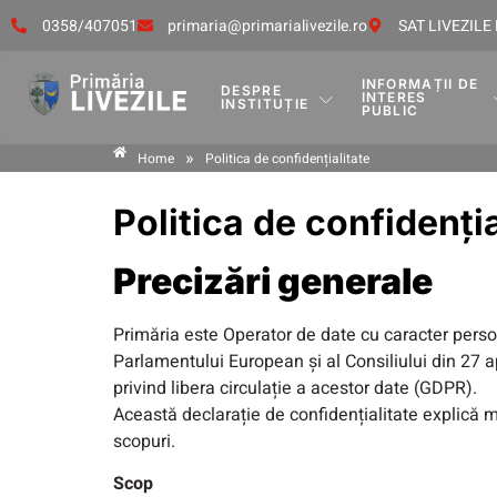
0358/407051
primaria@primarialivezile.ro
SAT LIVEZILE 
INFORMAȚII DE
DESPRE
INTERES
INSTITUȚIE
PUBLIC
»
Home
Politica de confidențialitate
Politica de confidenția
Precizări generale
Primăria este Operator de date cu caracter perso
Parlamentului European și al Consiliului din 27 ap
privind libera circulație a acestor date (GDPR).
Această declarație de confidențialitate explică 
scopuri.
Scop