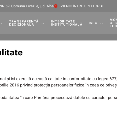
NR.59, Comuna Livezile, jud. Alba
ZILNIC ÎNTRE ORELE 8-16
MO
TRANSPARENȚĂ
INTEGRITATE
INFO
OFI
DECIZIONALĂ
INSTITUȚIONALĂ
LO
litate
nal și își exercită această calitate în conformitate cu legea 6
rilie 2016 privind protecția persoanelor fizice în ceea ce priveș
modalitatea în care Primăria procesează datele cu caracter pers