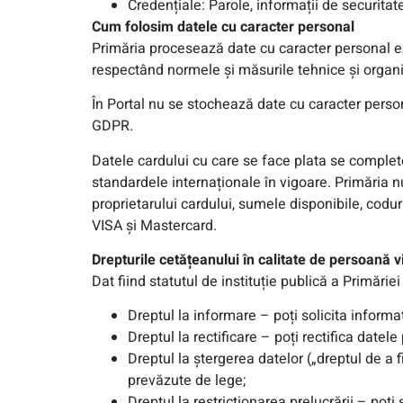
Credențiale: Parole, informații de securitate
Cum folosim datele cu caracter personal
Primăria procesează date cu caracter personal exc
respectând normele și măsurile tehnice și organiza
În Portal nu se stochează date cu caracter person
GDPR.
Datele cardului cu care se face plata se complet
standardele internaționale în vigoare. Primăria n
proprietarului cardului, sumele disponibile, codu
VISA și Mastercard.
Drepturile cetățeanului în calitate de persoană v
Dat fiind statutul de instituție publică a Primări
Dreptul la informare – poți solicita informaț
Dreptul la rectificare – poți rectifica date
Dreptul la ștergerea datelor („dreptul de a f
prevăzute de lege;
Dreptul la restricționarea prelucrării – poți