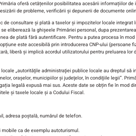
imăria oferă cetățenilor posibilitatea acesării informațiilor de i
 sesizării de probleme, verificării și depunerii de documente onli
c de consultare și plată a taxelor și impozitelor locale integrat 
 se eliberează la ghișeele Primăriei personal, dupa prezentarea C
unea de plată fără autentificare. Pentru a putea procesa în mod
opțiune este accesibilă prin introducerea CNP-ului (persoane fiz
ă, liberă și implică acordul utilizatorului pentru preluarea lor d
cale „autorităţile administraţiei publice locale au dreptul să in
or, oraşelor, municipiilor şi judeţelor, în condiţiile legii”. Pr
ația legală expusă mai sus. Aceste date se obțin fie în mod direct
tele și taxele locale și a Codului Fiscal.
l, adresa poștală, numărul de telefon.
i mobile ca de exemplu autoturismul.