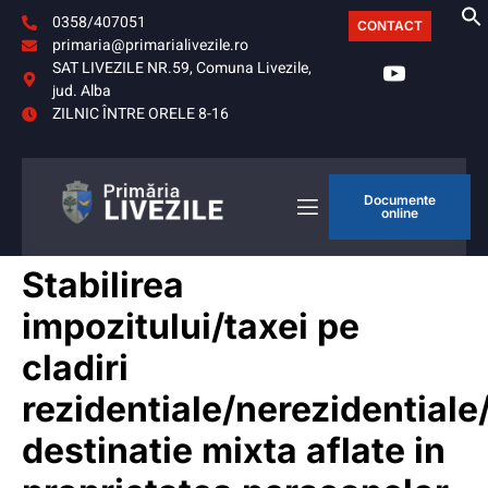
0358/407051
CONTACT
primaria@primarialivezile.ro
SAT LIVEZILE NR.59, Comuna Livezile,
jud. Alba
ZILNIC ÎNTRE ORELE 8-16
Documente
online
Stabilirea
impozitului/taxei pe
cladiri
rezidentiale/nerezidentiale
destinatie mixta aflate in