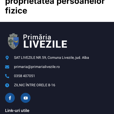
proprietatea persoanelor
fizice
SAT LIVEZILE NR.59, Comuna Livezile, jud. Alba
primaria@primarialivezile.ro
0358 407051
ZILNIC ÎNTRE ORELE 8-16
Link-uri utile