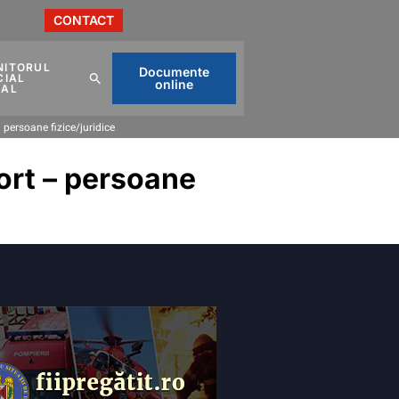
CONTACT
NITORUL
Documente
CIAL
online
CAL
 persoane fizice/juridice
port – persoane