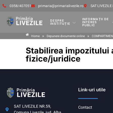
0358/407051
primaria@primarialivezile.ro
SAT LIVEZILE 
INFORMAȚII DE
DESPRE
INTERES
INSTITUȚIE
PUBLIC
»
»
Home
Depunere documente online
COMPARTIMENT
Stabilirea impozitului
fizice/juridice
Link-uri utile
SAT LIVEZILE NR.59,
Contact
Comuna Livezile, jud. Alba