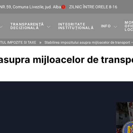
NR.59, Comuna Livezile, jud. Alba
ZILNIC ÎNTRE ORELE 8-16
MO
TRANSPARENȚĂ
INTEGRITATE
INFO
OFI
DECIZIONALĂ
INSTITUȚIONALĂ
LO
»
UL IMPOZITE SI TAXE
Stabilirea impozitului asupra mijloacelor de transport –
 asupra mijloacelor de trans