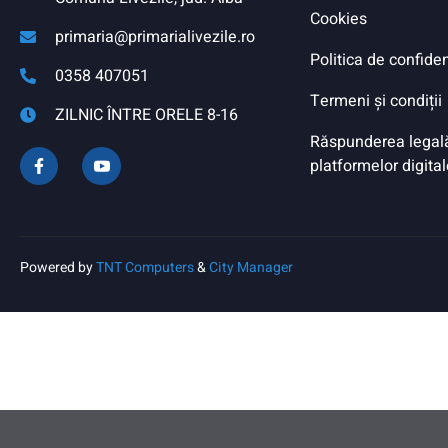
Cookies
primaria@primarialivezile.ro
Politica de confiden
0358 407051
Termeni și condiții
ZILNIC ÎNTRE ORELE 8-16
Răspunderea legală 
platformelor digital
Powered by
TNT Computers
&
City Manager