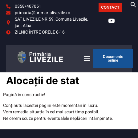
0358/407051
CONTACT
primaria@primarialivezile.ro
SAT LIVEZILE NR.59, Comuna Livezile,
jud. Alba
ZILNIC ÎNTRE ORELE 8-16
Documente
online
Alocații de stat
Pagină în construcție!
Conținutul acestei pagini este momentan în lucru.
Vom remedia situația în cel mai scurt timp posibil.
Ne cerem scuze pentru eventualele neplăceri întâmpinate.