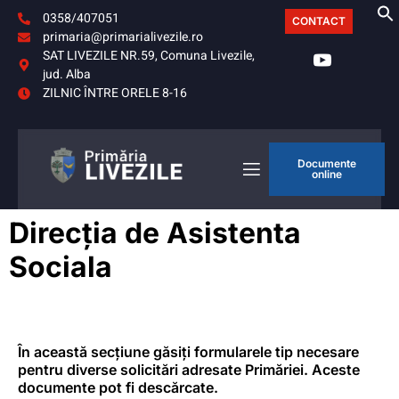
0358/407051
CONTACT
primaria@primarialivezile.ro
SAT LIVEZILE NR.59, Comuna Livezile,
jud. Alba
ZILNIC ÎNTRE ORELE 8-16
Documente
online
Direcția de Asistenta
Sociala
În această secțiune găsiți formularele tip necesare
pentru diverse solicitări adresate Primăriei. Aceste
documente pot fi descărcate.