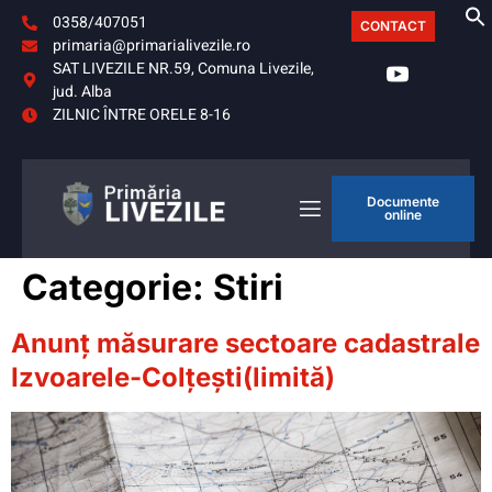
0358/407051
CONTACT
primaria@primarialivezile.ro
SAT LIVEZILE NR.59, Comuna Livezile,
jud. Alba
ZILNIC ÎNTRE ORELE 8-16
Documente
online
Categorie:
Stiri
Anunț măsurare sectoare cadastrale
Izvoarele-Colțești(limită)