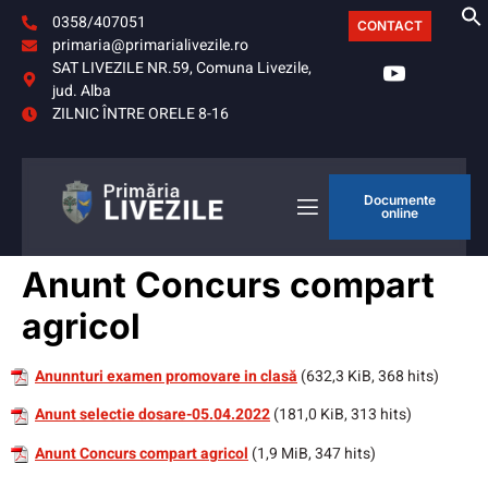
0358/407051
CONTACT
primaria@primarialivezile.ro
SAT LIVEZILE NR.59, Comuna Livezile,
jud. Alba
ZILNIC ÎNTRE ORELE 8-16
Documente
online
Anunt Concurs compart
agricol
Anunnturi examen promovare in clasă
(632,3 KiB, 368 hits)
Anunt selectie dosare-05.04.2022
(181,0 KiB, 313 hits)
Anunt Concurs compart agricol
(1,9 MiB, 347 hits)