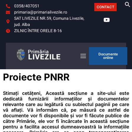
0358/407051
CONTACT
primaria@primarialivezile.ro
SAT LIVEZILE NR.59, Comuna Livezile,
jud. Alba
ZILNIC ÎNTRE ORELE 8-16
Documente
online
Proiecte PNRR
Stimați cetățeni, Această secțiune a site-ului este
dedicată furnizării informațiilor și documentelor
relevante care au legătură cu subiectul paginii pe care
vă aflați. Vă informăm că, pe măsură ce astfel de
documente vor fi disponibile și vor fi făcute publice de
către Primărie, ele vor fi încărcate în această secțiune
pentru a facilita accesul dumneavoastră la informațiile