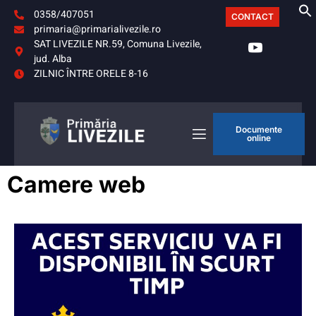
0358/407051
CONTACT
primaria@primarialivezile.ro
SAT LIVEZILE NR.59, Comuna Livezile,
jud. Alba
ZILNIC ÎNTRE ORELE 8-16
Documente
online
Camere web