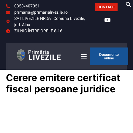
0358/407051
CONTACT
primaria@primarialivezile.ro
SAT LIVEZILE NR.59, Comuna Livezile,
jud. Alba
ZILNIC ÎNTRE ORELE 8-16
Documente
online
Cerere emitere certificat
fiscal persoane juridice