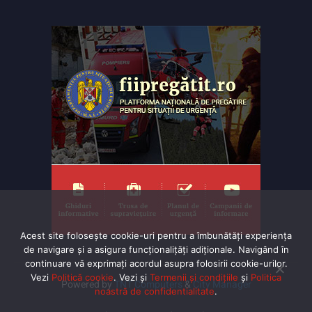
Acest site folosește cookie-uri pentru a îmbunătăți experiența
de navigare și a asigura funcționalițăți adiționale. Navigând în
continuare vă exprimaţi acordul asupra folosirii cookie-urilor.
Vezi
Politică cookie
. Vezi și
Termenii și condițiile
și
Politica
Powered by
TNT Computers
&
City Manager
noastră de confidentialitate
.