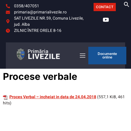
0358/407051
CONTACT
primaria@primarialivezile.ro
SAT LIVEZILE NR.59, Comuna Livezile,
jud. Alba
ZILNIC ÎNTRE ORELE 8-16
Documente
online
Procese verbale
Proces Verbal – incheiat in data de 24.04.2018
(557,1 KiB, 461
hits)