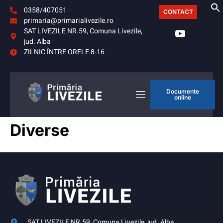
0358/407051
CONTACT
primaria@primarialivezile.ro
SAT LIVEZILE NR.59, Comuna Livezile,
jud. Alba
ZILNIC ÎNTRE ORELE 8-16
Documente
online
Diverse
SAT LIVEZILE NR.59, Comuna Livezile, jud. Alba