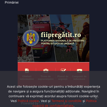
Primăriei
Acest site folosește cookie-uri pentru a îmbunătăți experiența
de navigare și a asigura funcționalițăți adiționale. Navigând în
continuare vă exprimaţi acordul asupra folosirii cookie-urilor.
Vezi
Politică cookie
. Vezi și
Termenii și condițiile
și
Politica
Powered by
TNT Computers
&
City Manager
noastră de confidentialitate
.